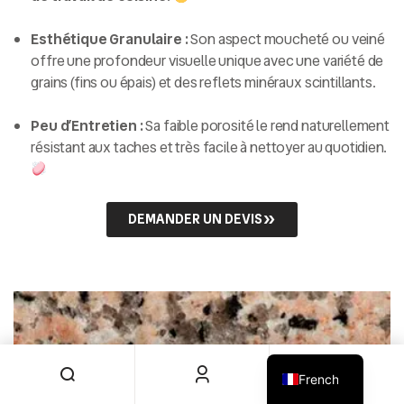
Esthétique Granulaire :
Son aspect moucheté ou veiné
offre une profondeur visuelle unique avec une variété de
grains (fins ou épais) et des reflets minéraux scintillants.
Peu d’Entretien :
Sa faible porosité le rend naturellement
résistant aux taches et très facile à nettoyer au quotidien.
DEMANDER UN DEVIS
English
0
French