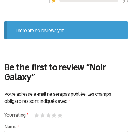
1
(0)
u
r
5
There are no reviews yet.
Be the first to review “Noir
Galaxy”
Votre adresse e-mail ne sera pas publiée.
Les champs
obligatoires sont indiqués avec
*
Your rating
*
Name
*