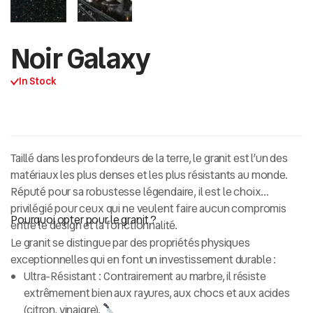
Noir Galaxy
In Stock
Taillé dans les profondeurs de la terre, le granit est l’un des
matériaux les plus denses et les plus résistants au monde.
Réputé pour sa
robustesse légendaire
, il est le choix
privilégié pour ceux qui ne veulent faire aucun compromis
Pourquoi opter pour le granit ?
entre le design et la fonctionnalité.
Le granit se distingue par des propriétés physiques
exceptionnelles qui en font un investissement durable :
Ultra-Résistant :
Contrairement au marbre, il résiste
extrêmement bien aux rayures, aux chocs et aux acides
(citron, vinaigre).