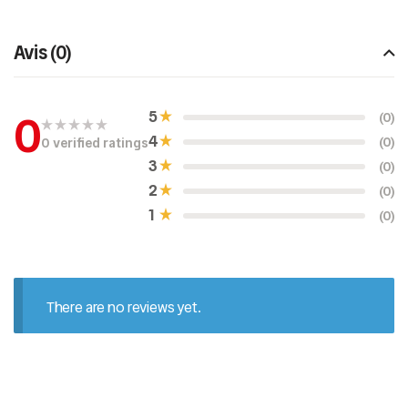
Avis (0)
0
5
(0)
4
(0)
0 verified ratings
N
o
3
(0)
t
e
2
(0)
0
s
1
(0)
u
r
5
There are no reviews yet.