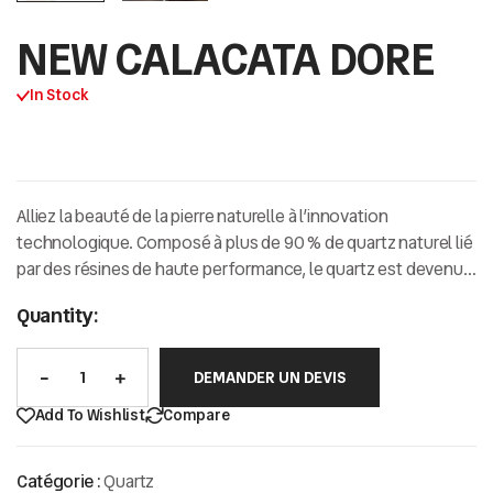
NEW CALACATA DORE
In Stock
Alliez la beauté de la pierre naturelle à l’innovation
technologique.
Composé à plus de
90 % de quartz naturel
lié
par des résines de haute performance,
le quartz est devenu
la référence incontournable pour les intérieurs
Quantity:
contemporains exigeants.
DEMANDER UN DEVIS
Add To Wishlist
Compare
Catégorie :
Quartz