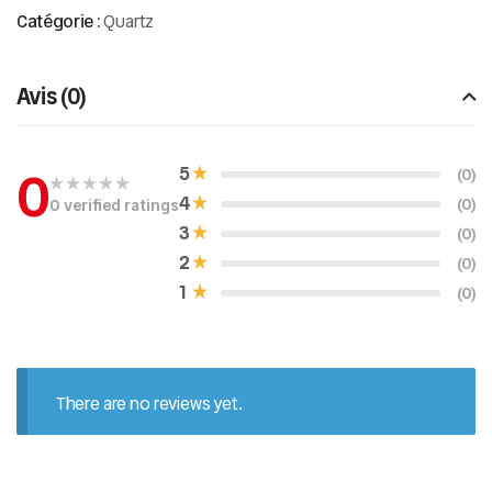
Catégorie :
Quartz
Avis (0)
0
5
(0)
4
(0)
0 verified ratings
N
o
3
(0)
t
e
2
(0)
0
s
1
(0)
u
r
5
There are no reviews yet.