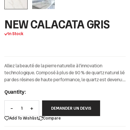
NEW CALACATA GRIS
In Stock
Alliez la beauté de la pierre naturelle à l’innovation
technologique.
Composé à plus de
90 % de quartz naturel
lié
par des résines de haute performance,
le quartz est devenu
la référence incontournable pour les intérieurs
Quantity:
contemporains exigeants.
DEMANDER UN DEVIS
Add To Wishlist
Compare