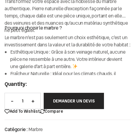
Transformez votre espace avec la noblesse du
marbre
authentique
. Pierre naturelle d’exception façonnée par le
temps, chaque dalle est une pièce unique, portant en elle
des veinures et des nuances qu’aucun matériau synthétique
Pourquoi choisir le marbre ?
ne peut égaler.
Le marbre n’est pas seulement un choix esthétique, c’est un
investissement dans la valeur et la durabilité de votre habitat :
Esthétique Unique :
Grâce à son veinage naturel, aucune
pièce ne ressemble à une autre. Votre intérieur devient
une galerie d’art à part entière.
Fraîcheur Naturelle :
Idéal pour les climats chauds, il
conserve une température agréable au toucher.
Quantity:
Solidité et Longévité :
Bien entretenu, le marbre traverse
les décennies sans perdre de son éclat.
DEMANDER UN DEVIS
Polyvalence :
Parfait pour les plans de travail, les
revêtements de sol, les salles de bain ou les éléments
Add To Wishlist
Compare
décoratifs.
Catégorie :
Marbre