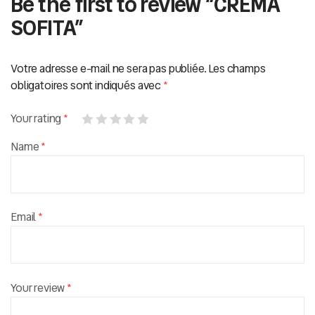
Be the first to review “CREMA
SOFITA”
Votre adresse e-mail ne sera pas publiée.
Les champs
obligatoires sont indiqués avec
*
Your rating
*
Name
*
Email
*
Your review
*