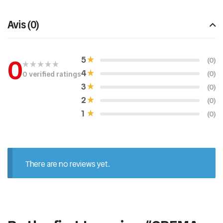
Avis (0)
0
5
(0)
4
(0)
0 verified ratings
N
o
3
(0)
t
e
2
(0)
0
s
1
(0)
u
r
5
There are no reviews yet.