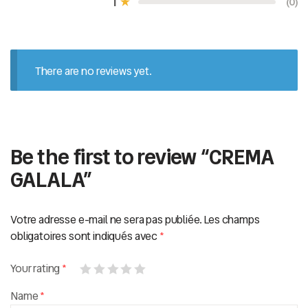
1
(0)
u
r
5
There are no reviews yet.
Be the first to review “CREMA
GALALA”
Votre adresse e-mail ne sera pas publiée.
Les champs
obligatoires sont indiqués avec
*
Your rating
*
Name
*