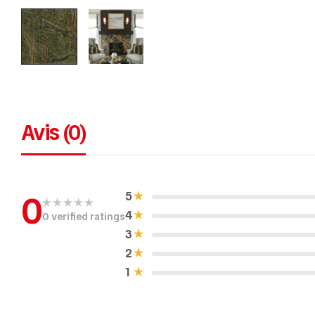
Avis (0)
0
5
4
0 verified ratings
N
o
3
t
e
2
0
s
1
u
r
5