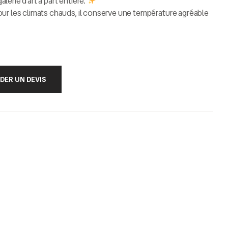
alerie d’art à part entière.
our les climats chauds, il conserve une température agréable
ntretenu, le marbre traverse les décennies sans perdre de
s plans de travail, les revêtements de sol, les salles de bain
DER UN DEVIS