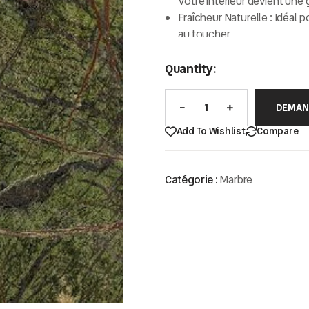
Votre intérieur devient une g
Fraîcheur Naturelle :
Idéal p
au toucher.
Solidité et Longévité :
Bien e
Quantity:
son éclat.
Polyvalence :
Parfait pour le
ou les éléments décoratifs.
DEMAN
Add To Wishlist
Compare
Catégorie :
Marbre