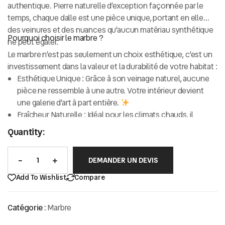
authentique
. Pierre naturelle d’exception façonnée par le
temps, chaque dalle est une pièce unique, portant en elle
des veinures et des nuances qu’aucun matériau synthétique
Pourquoi choisir le marbre ?
ne peut égaler.
Le marbre n’est pas seulement un choix esthétique, c’est un
investissement dans la valeur et la durabilité de votre habitat :
Esthétique Unique :
Grâce à son veinage naturel, aucune
pièce ne ressemble à une autre. Votre intérieur devient
une galerie d’art à part entière.
Fraîcheur Naturelle :
Idéal pour les climats chauds, il
conserve une température agréable au toucher.
Quantity:
Solidité et Longévité :
Bien entretenu, le marbre traverse
les décennies sans perdre de son éclat.
DEMANDER UN DEVIS
Polyvalence :
Parfait pour les plans de travail, les
revêtements de sol, les salles de bain ou les éléments
Add To Wishlist
Compare
décoratifs.
Catégorie :
Marbre