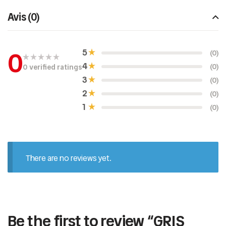
Avis (0)
0
5
(0)
4
(0)
0 verified ratings
N
o
3
(0)
t
e
2
(0)
0
s
1
(0)
u
r
5
There are no reviews yet.
Be the first to review “GRIS