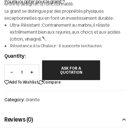
Pourquoi opter pour le granit ?
entre le design et la fonctionnalité.
Le granit se distingue par des propriétés physiques
exceptionnelles qui en font un investissement durable :
Ultra-Résistant :
Contrairement au marbre, il résiste
extrêmement bien aux rayures, aux chocs et aux acides
(citron, vinaigre).
Résistance à la Chaleur :
Il supporte les hautes
températures, ce qui en fait le matériau roi pour les
plans
Quantity:
de travail de cuisine
.
Esthétique Granulaire :
Son aspect moucheté ou veiné
ASK FOR A
QUOTATION
offre une profondeur visuelle unique avec une variété de
grains (fins ou épais) et des reflets minéraux scintillants.
Add To Wishlist
Compare
Peu d’Entretien :
Sa faible porosité le rend naturellement
résistant aux taches et très facile à nettoyer au quotidien.
Category:
Granite
Reviews (0)