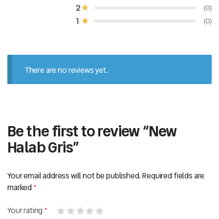
e
2
(0)
d
0
1
(0)
o
u
t
o
f
5
There are no reviews yet.
Be the first to review “New
Halab Gris”
Your email address will not be published.
Required fields are
marked
*
Your rating
*