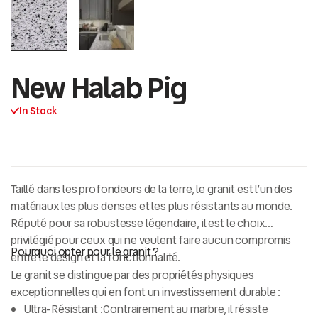
New Halab Pig
In Stock
Taillé dans les profondeurs de la terre, le granit est l’un des
matériaux les plus denses et les plus résistants au monde.
Réputé pour sa
robustesse légendaire
, il est le choix
privilégié pour ceux qui ne veulent faire aucun compromis
Pourquoi opter pour le granit ?
entre le design et la fonctionnalité.
Le granit se distingue par des propriétés physiques
exceptionnelles qui en font un investissement durable :
Ultra-Résistant :
Contrairement au marbre, il résiste