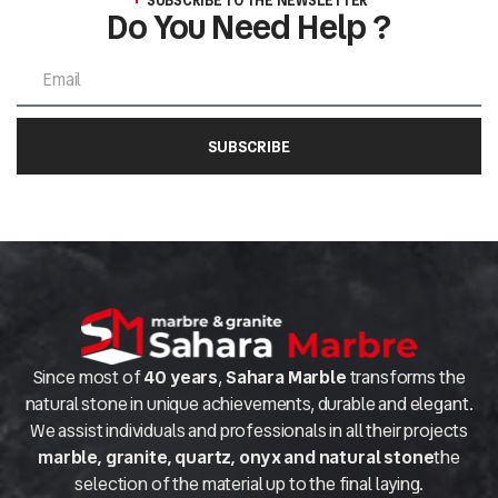
SUBSCRIBE TO THE NEWSLETTER
Do You Need Help ?
SUBSCRIBE
Since most of
40 years
,
Sahara Marble
transforms the
natural stone in unique achievements, durable and elegant.
We assist individuals and professionals in all their projects
marble, granite, quartz, onyx and natural stone
the
selection of the material up to the final laying.