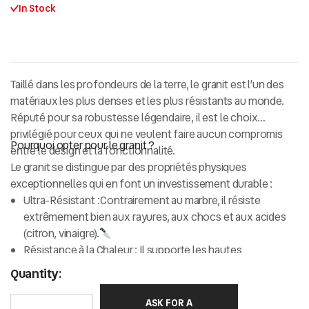
In Stock
Taillé dans les profondeurs de la terre, le granit est l’un des
matériaux les plus denses et les plus résistants au monde.
Réputé pour sa
robustesse légendaire
, il est le choix
privilégié pour ceux qui ne veulent faire aucun compromis
Pourquoi opter pour le granit ?
entre le design et la fonctionnalité.
Le granit se distingue par des propriétés physiques
exceptionnelles qui en font un investissement durable :
Ultra-Résistant :
Contrairement au marbre, il résiste
extrêmement bien aux rayures, aux chocs et aux acides
(citron, vinaigre).
Résistance à la Chaleur :
Il supporte les hautes
températures, ce qui en fait le matériau roi pour les
plans
Quantity:
de travail de cuisine
.
Esthétique Granulaire :
Son aspect moucheté ou veiné
ASK FOR A