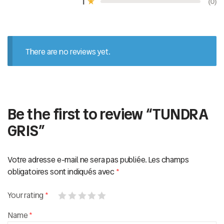
1
(0)
u
r
5
There are no reviews yet.
Be the first to review “TUNDRA
GRIS”
Votre adresse e-mail ne sera pas publiée.
Les champs
obligatoires sont indiqués avec
*
Your rating
*
Name
*