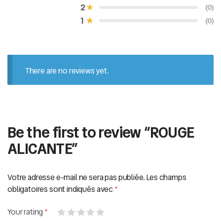
e
2
(0)
0
s
1
(0)
u
r
5
There are no reviews yet.
Be the first to review “ROUGE
ALICANTE”
Votre adresse e-mail ne sera pas publiée.
Les champs
obligatoires sont indiqués avec
*
Your rating
*