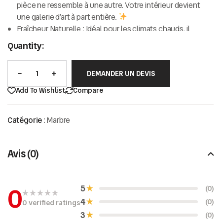
pièce ne ressemble à une autre. Votre intérieur devient
une galerie d’art à part entière.
Fraîcheur Naturelle :
Idéal pour les climats chauds, il
conserve une température agréable au toucher.
Quantity:
Solidité et Longévité :
Bien entretenu, le marbre traverse
les décennies sans perdre de son éclat.
DEMANDER UN DEVIS
Polyvalence :
Parfait pour les plans de travail, les
revêtements de sol, les salles de bain ou les éléments
Add To Wishlist
Compare
décoratifs.
Catégorie :
Marbre
Avis (0)
0
5
(0)
4
(0)
0 verified ratings
N
o
3
(0)
t