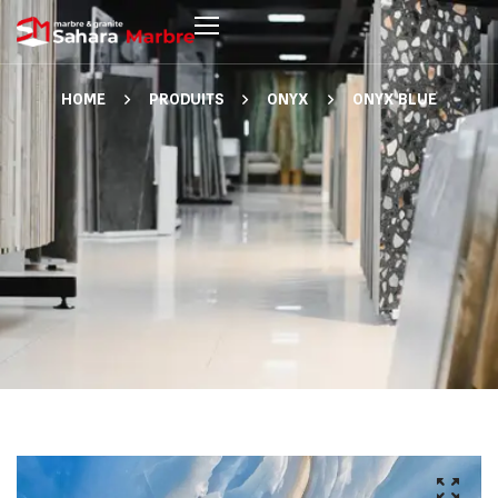
HOME
PRODUITS
ONYX
ONYX BLUE