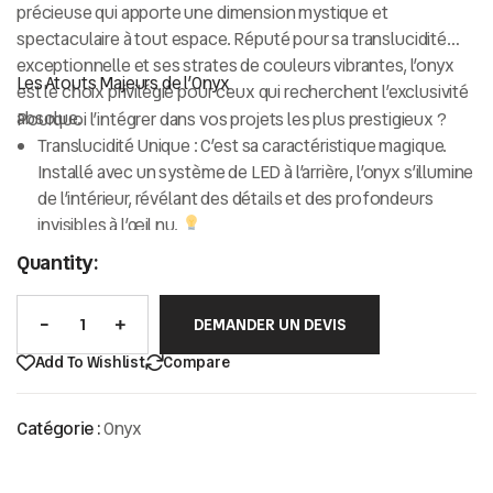
précieuse qui apporte une dimension mystique et
spectaculaire à tout espace. Réputé pour sa
translucidité
exceptionnelle
et ses strates de couleurs vibrantes, l’onyx
Les Atouts Majeurs de l’Onyx
est le choix privilégié pour ceux qui recherchent l’exclusivité
absolue.
Pourquoi l’intégrer dans vos projets les plus prestigieux ?
Translucidité Unique :
C’est sa caractéristique magique.
Installé avec un système de
LED à l’arrière
, l’onyx s’illumine
de l’intérieur, révélant des détails et des profondeurs
invisibles à l’œil nu.
Palette Chromatique Rare :
Des profondeurs du vert
Quantity:
émeraude aux nuances ambrées, miel ou même roses,
l’onyx offre des contrastes visuels qu’aucune autre pierre
DEMANDER UN DEVIS
ne possède.
Finition Miroir :
Sa structure cristalline permet d’obtenir un
Add To Wishlist
Compare
poli d’une brillance extrême, presque liquide.
Exclusivité :
Étant une pierre plus rare que le marbre, elle
Catégorie :
Onyx
garantit un cachet unique et une forte valeur ajoutée à
votre propriété.