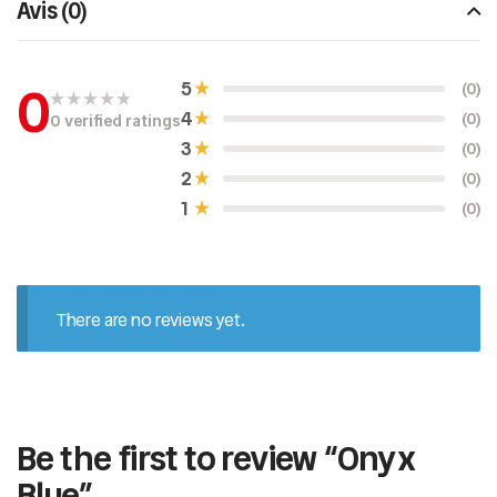
Avis (0)
0
5
(0)
4
(0)
0 verified ratings
N
o
3
(0)
t
e
2
(0)
0
s
1
(0)
u
r
5
There are no reviews yet.
Be the first to review “Onyx
Blue”