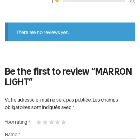
1
(0)
u
r
5
There are no reviews yet.
Be the first to review “MARRON
LIGHT”
Votre adresse e-mail ne sera pas publiée.
Les champs
obligatoires sont indiqués avec
*
Your rating
*
Name
*