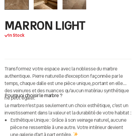
MARRON LIGHT
In Stock
Transformez votre espace avec la noblesse du
marbre
authentique
. Pierre naturelle d’exception façonnée par le
temps, chaque dalle est une pièce unique, portant en elle
des veinures et des nuances qu’aucun matériau synthétique
Pourquoi choisir le marbre ?
ne peut égaler.
Le marbre n’est pas seulement un choix esthétique, c’est un
investissement dans la valeur et la durabilité de votre habitat :
Esthétique Unique :
Grâce à son veinage naturel, aucune
pièce ne ressemble à une autre. Votre intérieur devient
une galerie d’art à part entière.