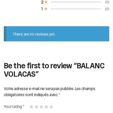
2
(0)
0
s
1
(0)
u
r
5
There are no reviews yet.
Be the first to review “BALANC
VOLACAS”
Votre adresse e-mail ne sera pas publiée.
Les champs
obligatoires sont indiqués avec
*
Your rating
*