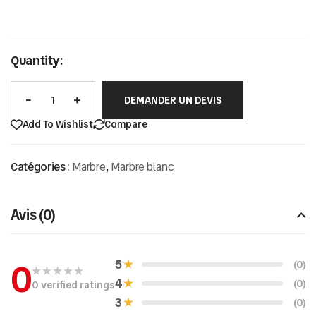
Quantity:
DEMANDER UN DEVIS
Add To Wishlist
Compare
Catégories :
Marbre
,
Marbre blanc
Avis (0)
0
5
(0)
4
(0)
0 verified ratings
N
o
3
(0)
t
e